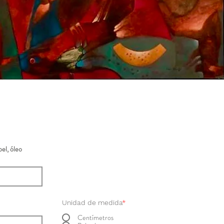
el, óleo
Unidad de medida
*
Centímetros