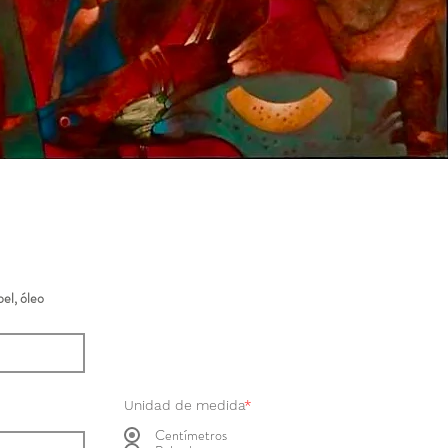
el, óleo
Unidad de medida
*
Centímetros