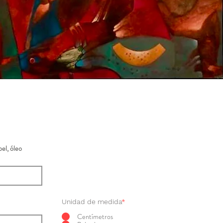
el, óleo
Unidad de medida
*
Centímetros