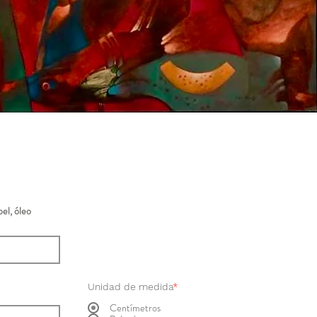
el, óleo
Unidad de medida
*
Centímetros