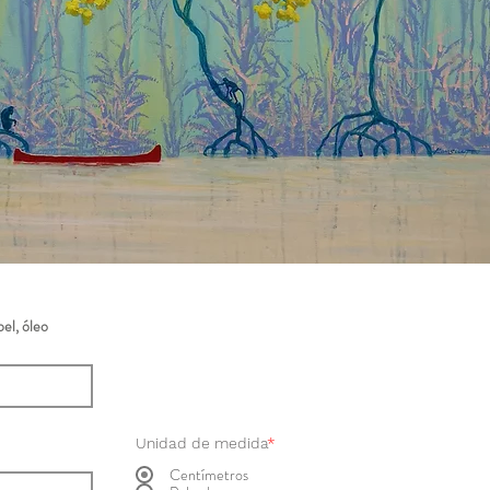
el, óleo
Unidad de medida
*
Centímetros