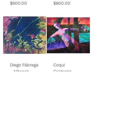
Price
Price
$600.00
$800.00
Diego Fábrega
Coqui
- Albrook
Calderón -
Inter-
Price
$675.00
relaciones
Price
$12,000.00