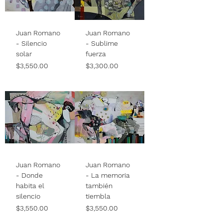
Juan Romano
Juan Romano
- Silencio
- Sublime
solar
fuerza
Price
Price
$3,550.00
$3,300.00
Juan Romano
Juan Romano
- Donde
- La memoria
habita el
también
silencio
tiembla
Price
Price
$3,550.00
$3,550.00