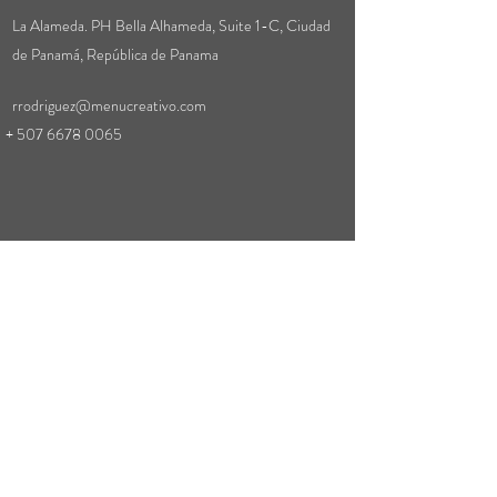
La Alameda. PH Bella Alhameda, Suite 1-C, Ciudad
de Panamá, República de Panama
rrodriguez@menucreativo.com
+
507 6678 0065
Suscribirse
Enviar