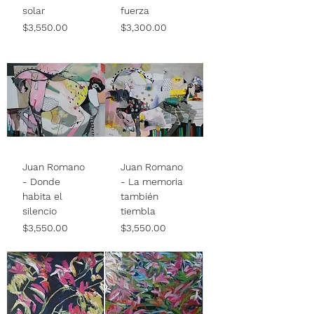
solar
fuerza
Price
Price
$3,550.00
$3,300.00
Juan Romano
Juan Romano
- Donde
- La memoria
habita el
también
silencio
tiembla
Price
Price
$3,550.00
$3,550.00