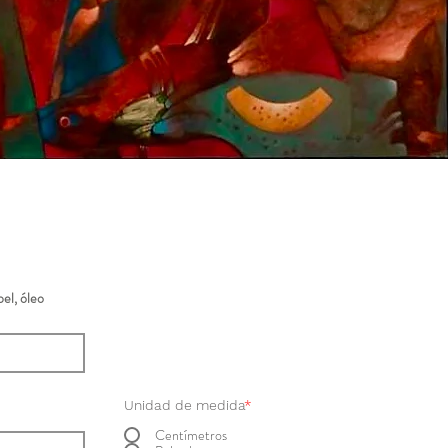
el, óleo
Unidad de medida
*
Centímetros