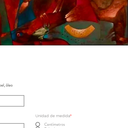
el, óleo
Unidad de medida
*
Centímetros