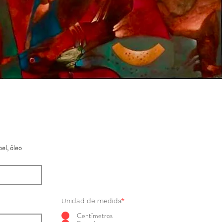
el, óleo
Unidad de medida
*
Centímetros