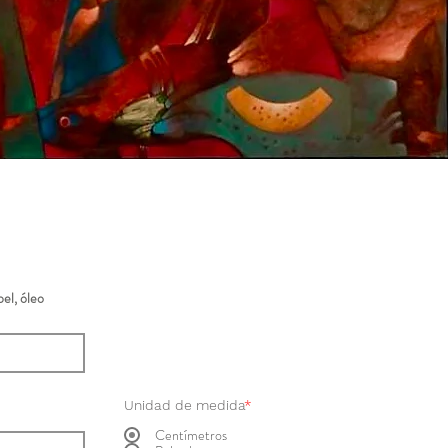
el, óleo
Unidad de medida
*
Centímetros