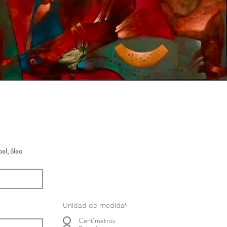
el, óleo
Unidad de medida
*
Centímetros