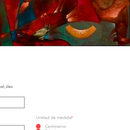
el, óleo
Unidad de medida
*
Centímetros