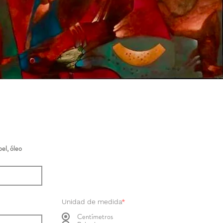
el, óleo
Unidad de medida
*
Centímetros