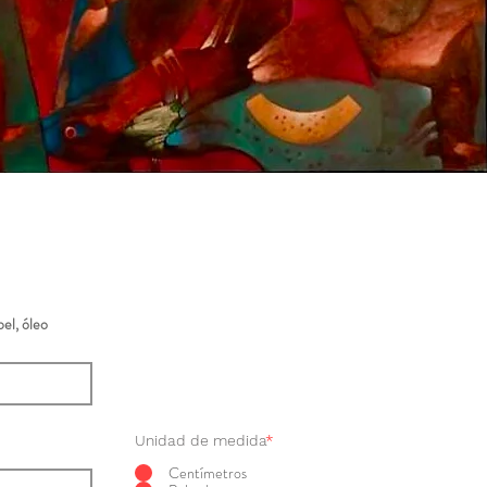
el, óleo
Unidad de medida
*
Centímetros