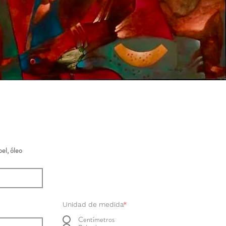
el, óleo
Unidad de medida
*
Centímetros