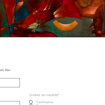
el, óleo
Unidad de medida
*
Centímetros