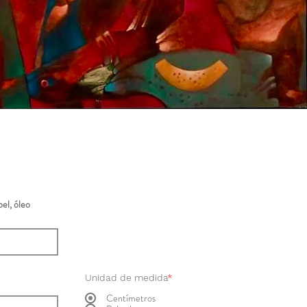
el, óleo
Unidad de medida
*
Centímetros