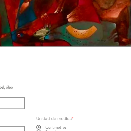
el, óleo
Unidad de medida
*
Centímetros