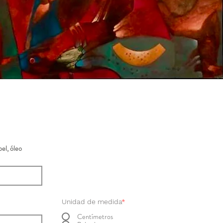
el, óleo
Unidad de medida
*
Centímetros