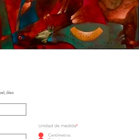
el, óleo
Unidad de medida
*
Centímetros