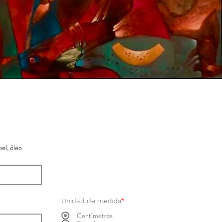
el, óleo
Unidad de medida
*
Centímetros