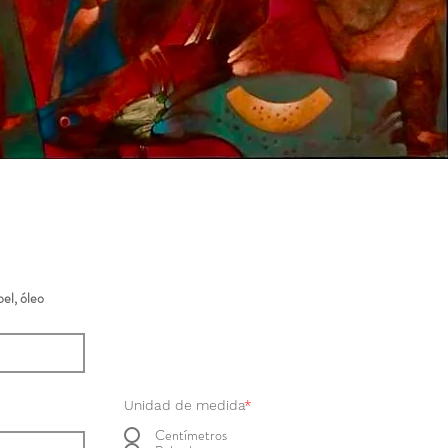
el, óleo
Unidad de medida
*
Centímetros