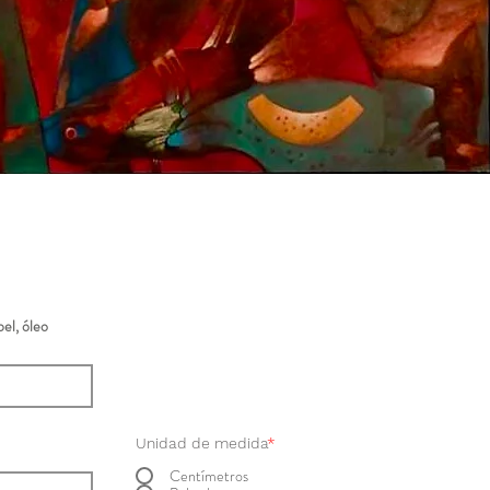
el, óleo
Unidad de medida
*
Centímetros