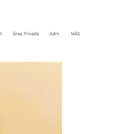
t
Área Privada
Adm.
MÁS