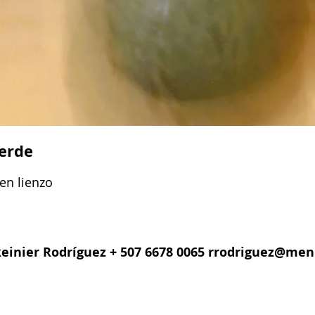
verde
 en lienzo
einier Rodríguez + 507 6678 0065
rrodriguez@men