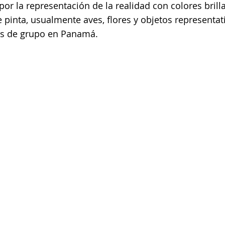
or la representación de la realidad con colores bril
e pinta, usualmente aves, flores y objetos represent
es de grupo en Panamá.
+ 507 6678 0065
rrodriguez@menucreativo.com