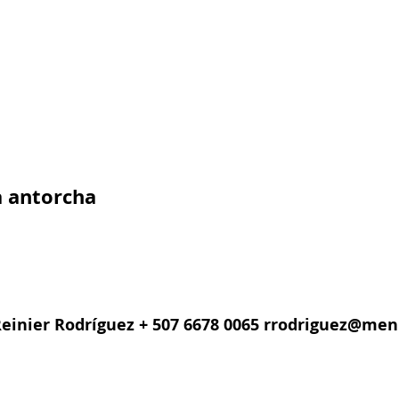
a antorcha
einier Rodríguez + 507 6678 0065
rrodriguez@men