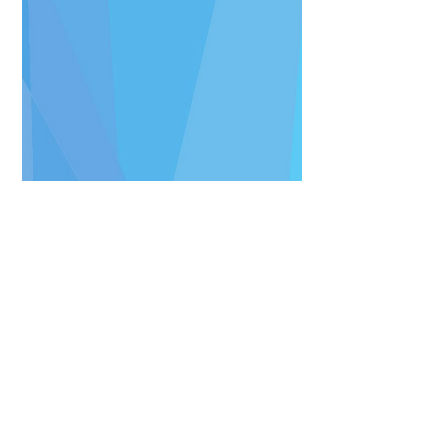
Rodrigo Méndez
Bogotá, Colombia. (N. 1992)
Es un artista colombo-
panameño graduado como
Maestro en Artes Visuales de
la Pontificia Universidad
Javeriana en 2015. Su obra ha
sido galardonada
internacionalmente en