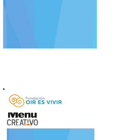
Rodrigo Méndez
Fundación Oír es Vivir - VI Subasta Anual de
Arte
Del 20 al 24 de septiembre de 2023