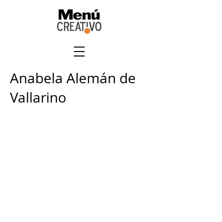
Anabela Alemán de
Vallarino
+
507 6678 0065
rrodriguez@menucreativo.com