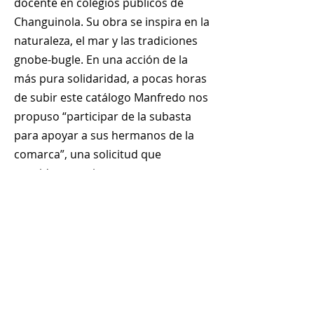
docente en colegios públicos de
Changuinola. Su obra se inspira en la
naturaleza, el mar y las tradiciones
gnobe-bugle. En una acción de la
más pura solidaridad, a pocas horas
de subir este catálogo Manfredo nos
propuso “participar de la subasta
para apoyar a sus hermanos de la
comarca”, una solicitud que
consideramos importante y
ejemplar.
+
507 6678 0065
rrodriguez@menucreativo.com
Área de colaboradores