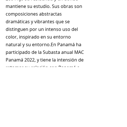
mantiene su estudio. Sus obras son
composiciones abstractas
dramáticas y vibrantes que se
distinguen por un intenso uso del
color, inspirado en su entorno
natural y su entorno.En Panamá ha
participado de la Subasta anual MAC
Panamá 2022, y tiene la intensión de
retomar su relación con Panamá a
través del arte.
+
507 6678 0065
rrodriguez@menucreativo.com
Área de colaboradores