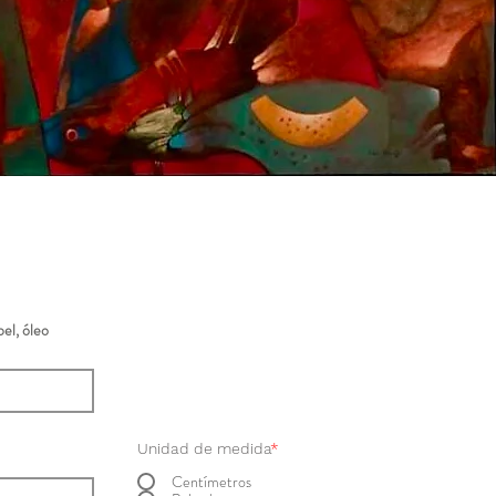
el, óleo
Unidad de medida
*
Centímetros