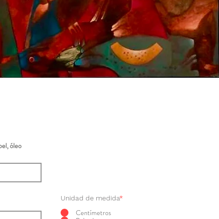
el, óleo
Unidad de medida
*
Centímetros