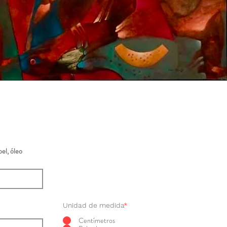
el, óleo
Unidad de medida
*
Centímetros