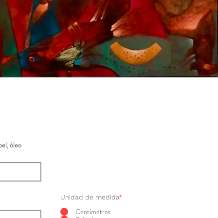
el, óleo
Unidad de medida
*
Centímetros