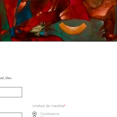
el, óleo
Unidad de medida
*
Centímetros