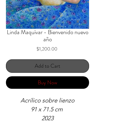
Linda Maquívar - Bienvenido nuevo
año
Price
$1,200.00
Add to Cart
Buy Now
Acrílico sobre lienzo
91 x 71.5 cm
2023