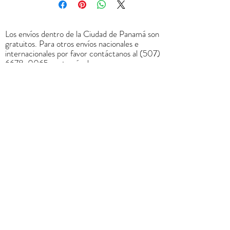
Los envíos dentro de la Ciudad de Panamá son
gratuitos. Para otros envíos nacionales e
internacionales por favor contáctanos al
(507)
6678-0065
o a través de
rrodriguez@menucreativo.com
para indicarle
el costo adicional y coordinar el envío
+
507 6678 0065
rrodriguez@menucreativo.com