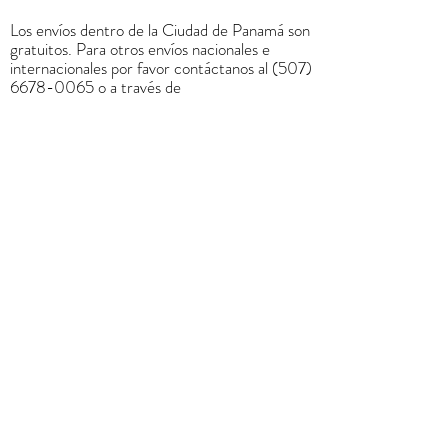
Los envíos dentro de la Ciudad de Panamá son
gratuitos. Para otros envíos nacionales e
internacionales por favor contáctanos al
(507)
6678-0065
o a través de
rrodriguez@menucreativo.com
para indicarle
el costo adicional y coordinar el envío
+
507 6678 0065
rrodriguez@menucreativo.com
Área de colaboradores