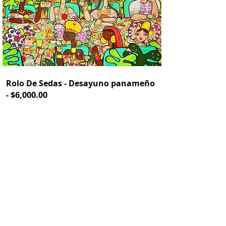
Rolo De Sedas - Desayuno panameño
- $6,000.00
Acrílico sobre lienzo
42" x 76" (107 x 193 cm)
2024
VENDIDO
$6,000.00